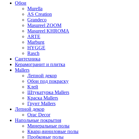
Обои
Murella
AS Creation
Grandeco
Masureel ZOOM
Masureel KHROMA
ARTE
Marburg
HYGGE
Rasch
Сантехника
Керамогранит и плитка
Mallers
Лепной декор
Обои под покраску
Клей
Штукатурка Mallers
Краска Mallers
Грунт Mallers
Лепной декор
Orac Decor
Напольные покрытия
Минеральные полы
Кварц-виниловые полы
Пробковые полы