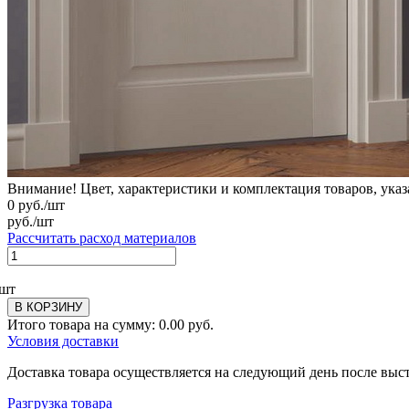
Внимание! Цвет, характеристики и комплектация товаров, указ
0
руб./шт
руб./шт
Рассчитать расход материалов
шт
В КОРЗИНУ
Итого товара на сумму:
0.00
руб.
Условия доставки
Доставка товара осуществляется на следующий день после выс
Разгрузка товара