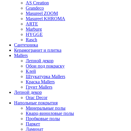
AS Creation
Grandeco
Masureel ZOOM
Masureel KHROMA
ARTE
Marburg
HYGGE
Rasch
Сантехника
Керамогранит и плитка
Mallers
Лепной декор
Обои под покраску
Клей
Штукатурка Mallers
Краска Mallers
Грунт Mallers
Лепной декор
Orac Decor
Напольные покрытия
Минеральные полы
Кварц-виниловые полы
Пробковые полы
Паркет
Ламинат