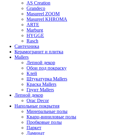
AS Creation
Grandeco
Masureel ZOOM
Masureel KHROMA
ARTE
Marburg
HYGGE
Rasch
Сантехника
Керамогранит и плитка
Mallers
Лепной декор
Обои под покраску
Клей
Штукатурка Mallers
Краска Mallers
Грунт Mallers
Лепной декор
Orac Decor
Напольные покрытия
Минеральные полы
Кварц-виниловые полы
Пробковые полы
Паркет
Ламинат