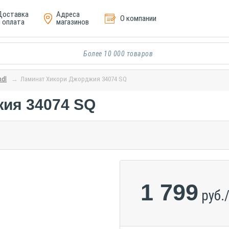
Доставка
Адреса
О компании
и оплата
магазинов
ndl
Ламинат Хикори Джорджия 34074 SQ
ия 34074 SQ
1 799
руб.