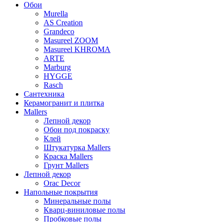
Обои
Murella
AS Creation
Grandeco
Masureel ZOOM
Masureel KHROMA
ARTE
Marburg
HYGGE
Rasch
Сантехника
Керамогранит и плитка
Mallers
Лепной декор
Обои под покраску
Клей
Штукатурка Mallers
Краска Mallers
Грунт Mallers
Лепной декор
Orac Decor
Напольные покрытия
Минеральные полы
Кварц-виниловые полы
Пробковые полы