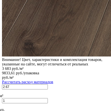
Внимание! Цвет, характеристики и комплектация товаров,
указанные на сайте, могут отличаться от реальных
3 683
руб./м²
9833,61
руб./упаковка
руб./м²
Рассчитать расход материалов
м²
уп.