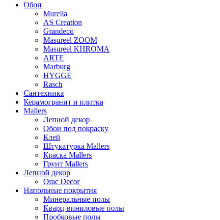
Обои
Murella
AS Creation
Grandeco
Masureel ZOOM
Masureel KHROMA
ARTE
Marburg
HYGGE
Rasch
Сантехника
Керамогранит и плитка
Mallers
Лепной декор
Обои под покраску
Клей
Штукатурка Mallers
Краска Mallers
Грунт Mallers
Лепной декор
Orac Decor
Напольные покрытия
Минеральные полы
Кварц-виниловые полы
Пробковые полы