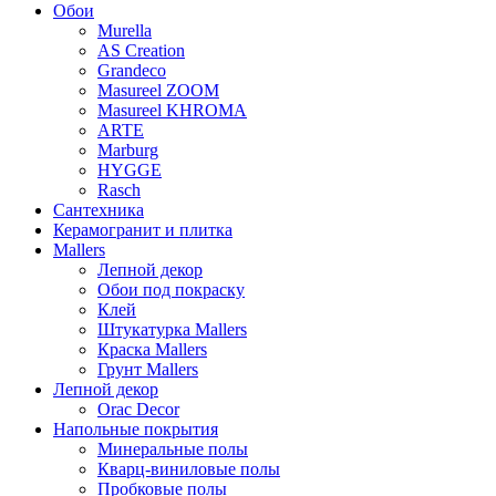
Обои
Murella
AS Creation
Grandeco
Masureel ZOOM
Masureel KHROMA
ARTE
Marburg
HYGGE
Rasch
Сантехника
Керамогранит и плитка
Mallers
Лепной декор
Обои под покраску
Клей
Штукатурка Mallers
Краска Mallers
Грунт Mallers
Лепной декор
Orac Decor
Напольные покрытия
Минеральные полы
Кварц-виниловые полы
Пробковые полы