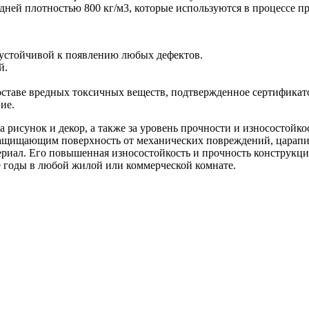
ней плотностью 800 кг/м3, которые используются в процессе пр
 устойчивой к появлению любых дефектов.
й.
оставе вредных токсичных веществ, подтвержденное сертификато
ие.
а рисунок и декор, а также за уровень прочности и износостойк
защищающим поверхность от механических повреждений, царапин,
риал. Его повышенная износостойкость и прочность конструкци
е годы в любой жилой или коммерческой комнате.