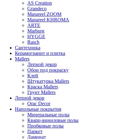
AS Creation
Grandeco
Masureel ZOOM
Masureel KHROMA
ARTE
Marburg
HYGGE
Rasch
Сантехника
Керамогранит и плитка
Mallers
Лепной декор
Обои под покраску
Клей
Штукатурка Mallers
Краска Mallers
Грунт Mallers
Лепной декор
Orac Decor
Напольные покрытия
Минеральные полы
Кварц-виниловые полы
Пробковые полы
Паркет
Ламинат