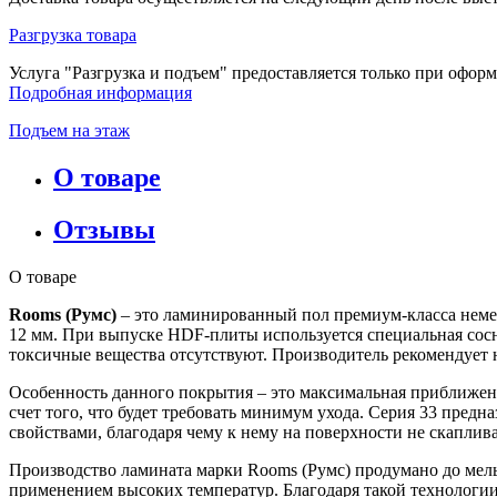
Разгрузка товара
Услуга "Разгрузка и подъем" предоставляется только при офор
Подробная информация
Подъем на этаж
О товаре
Отзывы
О товаре
Rooms (Румс)
– это ламинированный пол премиум-класса немец
12 мм. При выпуске HDF-плиты используется специальная сосно
токсичные вещества отсутствуют. Производитель рекомендует
Особенность данного покрытия – это максимальная приближенно
счет того, что будет требовать минимум ухода. Серия 33 пред
свойствами, благодаря чему к нему на поверхности не скаплива
Производство ламината марки Rooms (Румс) продумано до мель
применением высоких температур. Благодаря такой технологи