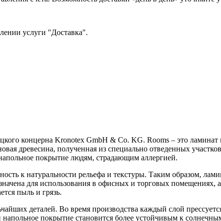
млении услуги "Доставка".
кого концерна Kronotex GmbH & Co. KG. Rooms – это ламинат п
вая древесина, полученная из специально отведенных участков.
 напольное покрытие людям, страдающим аллергией.
сть к натуральности рельефа и текстуры. Таким образом, ламин
назначена для использования в офисных и торговых помещениях, 
ется пыль и грязь.
чайших деталей. Во время производства каждый слой прессуется
и напольное покрытие становится более устойчивым к солнечны