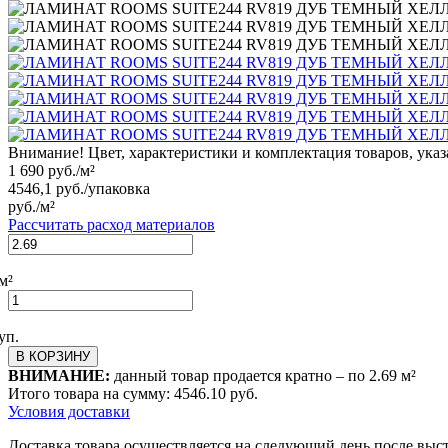
Внимание! Цвет, характеристики и комплектация товаров, указ
1 690
руб./м²
4546,1
руб./упаковка
руб./м²
Рассчитать расход материалов
м²
уп.
В КОРЗИНУ
ВНИМАНИЕ:
данный товар продается кратно – по
2.69
м²
Итого товара на сумму:
4546.10
руб.
Условия доставки
Доставка товара осуществляется на следующий день после выс