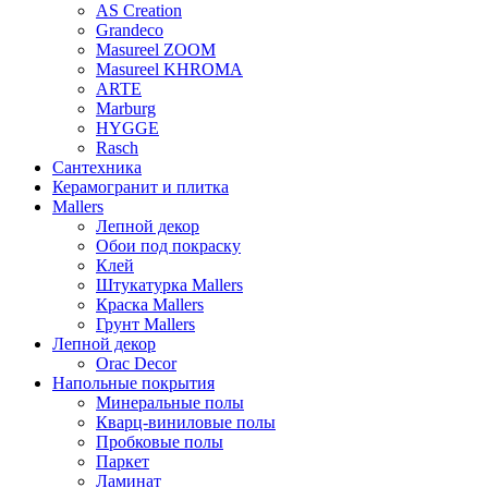
AS Creation
Grandeco
Masureel ZOOM
Masureel KHROMA
ARTE
Marburg
HYGGE
Rasch
Сантехника
Керамогранит и плитка
Mallers
Лепной декор
Обои под покраску
Клей
Штукатурка Mallers
Краска Mallers
Грунт Mallers
Лепной декор
Orac Decor
Напольные покрытия
Минеральные полы
Кварц-виниловые полы
Пробковые полы
Паркет
Ламинат