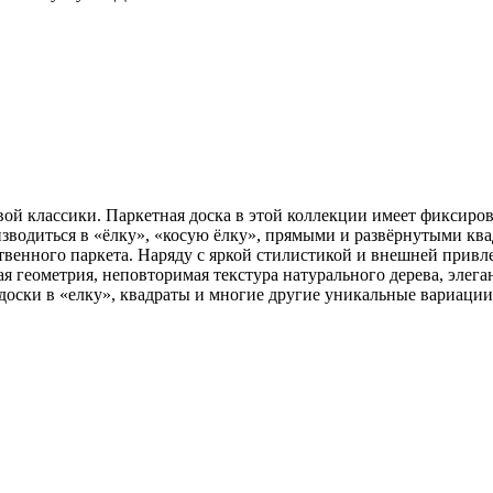
ой классики. Паркетная доска в этой коллекции имеет фиксиров
изводиться в «ёлку», «косую ёлку», прямыми и развёрнутыми к
твенного паркета. Наряду с яркой стилистикой и внешней привле
 геометрия, неповторимая текстура натурального дерева, элеган
оски в «елку», квадраты и многие другие уникальные вариации;