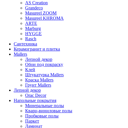
AS Creation
Grandeco
Masureel ZOOM
Masureel KHROMA
ARTE
Marburg
HYGGE
Rasch
Сантехника
Керамогранит и плитка
Mallers
Лепной декор
Обои под покраску
Клей
Штукатурка Mallers
Краска Mallers
Грунт Mallers
Лепной декор
Orac Decor
Напольные покрытия
Минеральные полы
Кварц-виниловые полы
Пробковые полы
Паркет
Ламинат