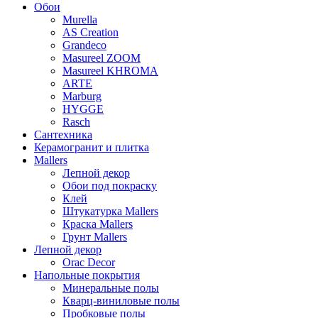
Обои
Murella
AS Creation
Grandeco
Masureel ZOOM
Masureel KHROMA
ARTE
Marburg
HYGGE
Rasch
Сантехника
Керамогранит и плитка
Mallers
Лепной декор
Обои под покраску
Клей
Штукатурка Mallers
Краска Mallers
Грунт Mallers
Лепной декор
Orac Decor
Напольные покрытия
Минеральные полы
Кварц-виниловые полы
Пробковые полы