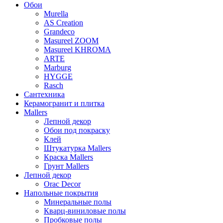
Обои
Murella
AS Creation
Grandeco
Masureel ZOOM
Masureel KHROMA
ARTE
Marburg
HYGGE
Rasch
Сантехника
Керамогранит и плитка
Mallers
Лепной декор
Обои под покраску
Клей
Штукатурка Mallers
Краска Mallers
Грунт Mallers
Лепной декор
Orac Decor
Напольные покрытия
Минеральные полы
Кварц-виниловые полы
Пробковые полы