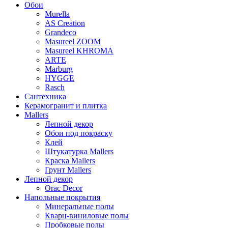
Обои
Murella
AS Creation
Grandeco
Masureel ZOOM
Masureel KHROMA
ARTE
Marburg
HYGGE
Rasch
Сантехника
Керамогранит и плитка
Mallers
Лепной декор
Обои под покраску
Клей
Штукатурка Mallers
Краска Mallers
Грунт Mallers
Лепной декор
Orac Decor
Напольные покрытия
Минеральные полы
Кварц-виниловые полы
Пробковые полы