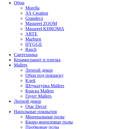
Обои
Murella
AS Creation
Grandeco
Masureel ZOOM
Masureel KHROMA
ARTE
Marburg
HYGGE
Rasch
Сантехника
Керамогранит и плитка
Mallers
Лепной декор
Обои под покраску
Клей
Штукатурка Mallers
Краска Mallers
Грунт Mallers
Лепной декор
Orac Decor
Напольные покрытия
Минеральные полы
Кварц-виниловые полы
Пробковые полы