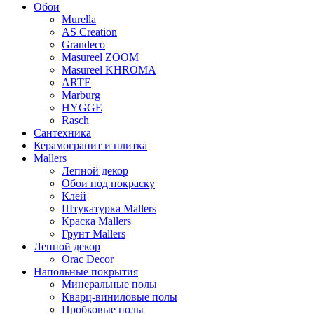
Обои
Murella
AS Creation
Grandeco
Masureel ZOOM
Masureel KHROMA
ARTE
Marburg
HYGGE
Rasch
Сантехника
Керамогранит и плитка
Mallers
Лепной декор
Обои под покраску
Клей
Штукатурка Mallers
Краска Mallers
Грунт Mallers
Лепной декор
Orac Decor
Напольные покрытия
Минеральные полы
Кварц-виниловые полы
Пробковые полы