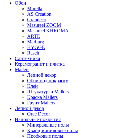
Обои
Murella
AS Creation
Grandeco
Masureel ZOOM
Masureel KHROMA
ARTE
Marburg
HYGGE
Rasch
Сантехника
Керамогранит и плитка
Mallers
Лепной декор
Обои под покраску
Клей
Штукатурка Mallers
Краска Mallers
Грунт Mallers
Лепной декор
Orac Decor
Напольные покрытия
Минеральные полы
Кварц-виниловые полы
Пробковые полы