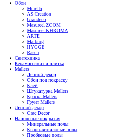
Обои
Murella
AS Creation
Grandeco
Masureel ZOOM
Masureel KHROMA
ARTE
Marburg
HYGGE
Rasch
Сантехника
Керамогранит и плитка
Mallers
Лепной декор
Обои под покраску
Клей
Штукатурка Mallers
Краска Mallers
Грунт Mallers
Лепной декор
Orac Decor
Напольные покрытия
Минеральные полы
Кварц-виниловые полы
Пробковые полы