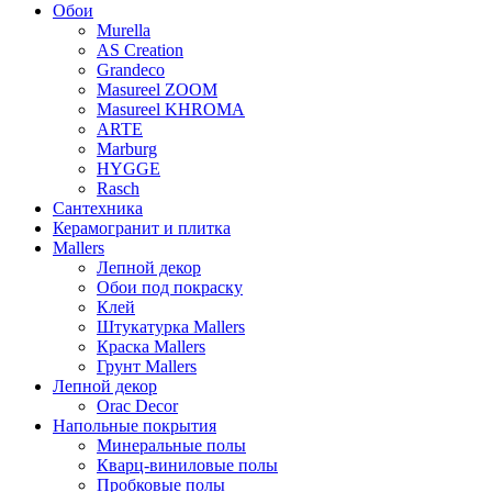
Обои
Murella
AS Creation
Grandeco
Masureel ZOOM
Masureel KHROMA
ARTE
Marburg
HYGGE
Rasch
Сантехника
Керамогранит и плитка
Mallers
Лепной декор
Обои под покраску
Клей
Штукатурка Mallers
Краска Mallers
Грунт Mallers
Лепной декор
Orac Decor
Напольные покрытия
Минеральные полы
Кварц-виниловые полы
Пробковые полы