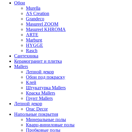
Обои
Murella
AS Creation
Grandeco
Masureel ZOOM
Masureel KHROMA
ARTE
Marburg
HYGGE
Rasch
Сантехника
Керамогранит и плитка
Mallers
Лепной декор
Обои под покраску
Клей
Штукатурка Mallers
Краска Mallers
Грунт Mallers
Лепной декор
Orac Decor
Напольные покрытия
Минеральные полы
Кварц-виниловые полы
Пробковые полы