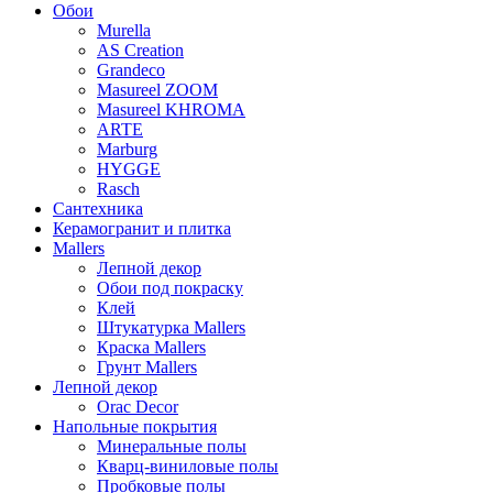
Обои
Murella
AS Creation
Grandeco
Masureel ZOOM
Masureel KHROMA
ARTE
Marburg
HYGGE
Rasch
Сантехника
Керамогранит и плитка
Mallers
Лепной декор
Обои под покраску
Клей
Штукатурка Mallers
Краска Mallers
Грунт Mallers
Лепной декор
Orac Decor
Напольные покрытия
Минеральные полы
Кварц-виниловые полы
Пробковые полы