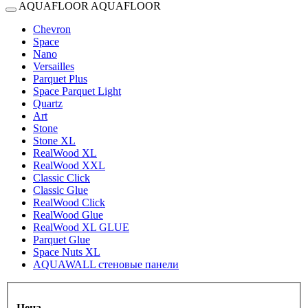
AQUAFLOOR
AQUAFLOOR
Chevron
Space
Nano
Versailles
Parquet Plus
Space Parquet Light
Quartz
Art
Stone
Stone XL
RealWood XL
RealWood XXL
Classic Click
Classic Glue
RealWood Click
RealWood Glue
RealWood XL GLUE
Parquet Glue
Space Nuts XL
AQUAWALL стеновые панели
Цена