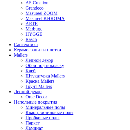
AS Creation
Grandeco
Masureel ZOOM
Masureel KHROMA
ARTE
Marburg
HYGGE
Rasch
Сантехника
Керамогранит и плитка
Mallers
Лепной декор
Обои под покраску
Клей
Штукатурка Mallers
Краска Mallers
Грунт Mallers
Лепной декор
Orac Decor
Напольные покрытия
Минеральные полы
Кварц-виниловые полы
Пробковые полы
Паркет
Ламинат