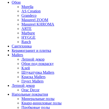
Обои
Murella
AS Creation
Grandeco
Masureel ZOOM
Masureel KHROMA
ARTE
Marburg
HYGGE
Rasch
Сантехника
Керамогранит и плитка
Mallers
Лепной декор
Обои под покраску
Клей
Штукатурка Mallers
Краска Mallers
Грунт Mallers
Лепной декор
Orac Decor
Напольные покрытия
Минеральные полы
Кварц-виниловые полы
Пробковые полы