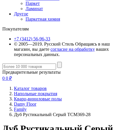
Паркет
Ламинат
Другое
Паркетная химия
Покупателям
+7 (3412) 56-96-33
© 2005—2019. Русский Стиль
Обращаясь в наш
магазин, вы даете
согласие на обработку
ваших
персональных данных.
Предварительные результаты
0
0
₽
Каталог товаров
Напольные покрытия
Кварц-виниловые полы
Damy Floor
Family
Дуб Рустикальный Cерый TCM369-28
Дуб Рустикальный Cерый