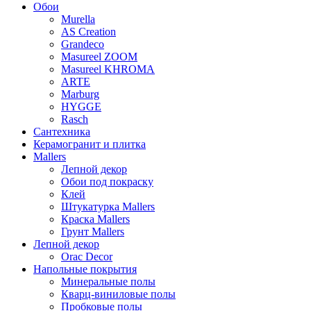
Обои
Murella
AS Creation
Grandeco
Masureel ZOOM
Masureel KHROMA
ARTE
Marburg
HYGGE
Rasch
Сантехника
Керамогранит и плитка
Mallers
Лепной декор
Обои под покраску
Клей
Штукатурка Mallers
Краска Mallers
Грунт Mallers
Лепной декор
Orac Decor
Напольные покрытия
Минеральные полы
Кварц-виниловые полы
Пробковые полы