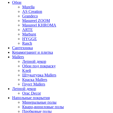
Обои
Murella
AS Creation
Grandeco
Masureel ZOOM
Masureel KHROMA
ARTE
Marburg
HYGGE
Rasch
Сантехника
Керамогранит и плитка
Mallers
Лепной декор
Обои под покраску
Клей
Штукатурка Mallers
Краска Mallers
Грунт Mallers
Лепной декор
Orac Decor
Напольные покрытия
Минеральные полы
Кварц-виниловые полы
Пробковые полы